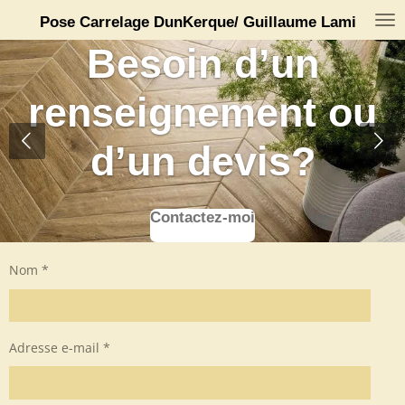
Passer
Pose Carrelage DunKerque/ Guillaume Lami
au
Besoin d’un
contenu
principal
renseignement ou
d’un devis?
Contactez-moi
Nom *
Adresse e-mail *