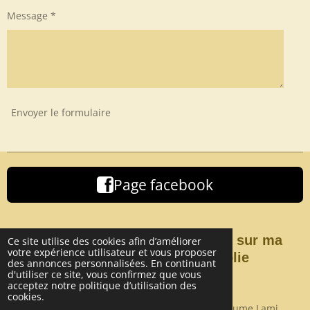
Message *
Envoyer le formulaire
Page facebook
Vous pouvez également me suivre sur ma
Ce site utilise des cookies afin d’améliorer
votre expérience utilisateur et vous proposer
page
Facebook
sur laquelle je publie
des annonces personnalisées. En continuant
régulièrement des photos de mes
d'utiliser ce site, vous confirmez que vous
acceptez notre politique d’utilisation des
réalisations.
cookies.
© 2023 - 2026 Pose Carrelage DunKerque/ Guillaume Lami